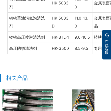
HK-5033
金属表面
剂
0
钢铁重油污低泡清洗
HK-5033
11.0-13.
金属表面
剂
D
0
品）
铸铁高压喷淋清洗剂
HK-BTL-1
9.0-10.5
铸铁件机
在
线
高压防锈清洗剂
HK-G500
8.5-9.5
专用于C
客
服
相关产品