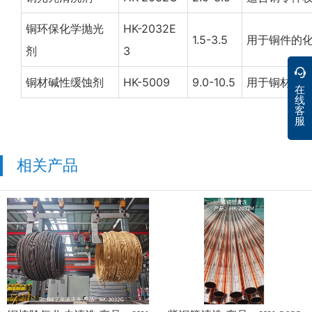
铜环保化学抛光
HK-2032E
1.5-3.5
用于铜件的
剂
3
铜材碱性缓蚀剂
HK-5009
9.0-10.5
用于铜材清
在
线
客
服
相关产品